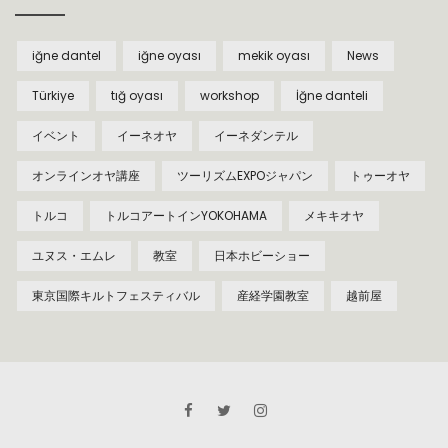
iğne dantel
iğne oyası
mekik oyası
News
Türkiye
tığ oyası
workshop
İğne danteli
イベント
イーネオヤ
イーネダンテル
オンラインオヤ講座
ツーリズムEXPOジャパン
トゥーオヤ
トルコ
トルコアートインYOKOHAMA
メキキオヤ
ユヌス・エムレ
教室
日本ホビーショー
東京国際キルトフェスティバル
産経学園教室
越前屋