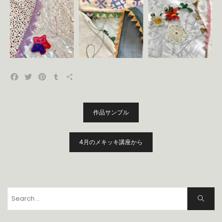
Facebook
Twitter
Pinterest
Tumblr
共
有
投
作品サンプル
稿
ナ
ビ
4月のメキッキ講座から
ゲ
ー
シ
ョ
Search
Search
ン
for: