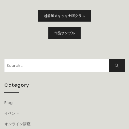
有
投
越前屋メキッキ土曜クラス
稿
ナ
ビ
作品サンプル
ゲ
ー
シ
ョ
Search
Search
ン
for:
Category
Blog
イベント
オンライン講座