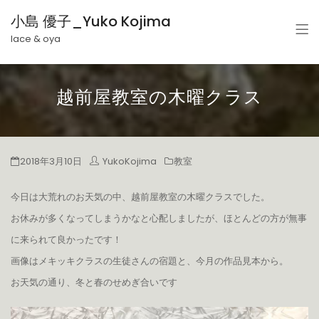
小島 優子_Yuko Kojima
lace & oya
越前屋教室の木曜クラス
2018年3月10日
YukoKojima
教室
今日は大荒れのお天気の中、越前屋教室の木曜クラスでした。
お休みが多くなってしまうかなと心配しましたが、ほとんどの方が無事
に来られて良かったです！
画像はメキッキクラスの生徒さんの宿題と、今月の作品見本から。
お天気の通り、冬と春のせめぎ合いです