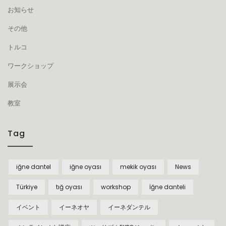
お知らせ
その他
トルコ
ワークショップ
展示会
教室
Tag
iğne dantel
iğne oyası
mekik oyası
News
Türkiye
tığ oyası
workshop
İğne danteli
イベント
イーネオヤ
イーネダンテル