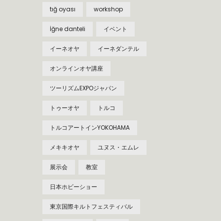
tığ oyası
workshop
İğne danteli
イベント
イーネオヤ
イーネダンテル
オンラインオヤ講座
ツーリズムEXPOジャパン
トゥーオヤ
トルコ
トルコアートインYOKOHAMA
メキキオヤ
ユヌス・エムレ
展示会
教室
日本ホビーショー
東京国際キルトフェスティバル