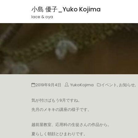
小島 優子_Yuko Kojima
lace & oya
2019年9月4日
YukoKojima
イベント
,
お知らせ
,
気が付けばもう9月ですね。
先月のメキキの講座の様子です。
越前屋教室、応用科の生徒さんの作品から。
夏らしく朝顔とひまわりです。