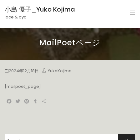
小島 優子_Yuko Kojima
lace & oya
MailPoetページ
2024年12月18日
YukoKojima
[mailpoet_page]
Facebook
Twitter
Pinterest
Tumblr
共
有
Search