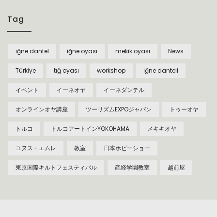
Tag
iğne dantel
iğne oyası
mekik oyası
News
Türkiye
tığ oyası
workshop
İğne danteli
イベント
イーネオヤ
イーネダンテル
オンラインオヤ講座
ツーリズムEXPOジャパン
トゥーオヤ
トルコ
トルコアートインYOKOHAMA
メキキオヤ
ユヌス・エムレ
教室
日本ホビーショー
東京国際キルトフェスティバル
産経学園教室
越前屋