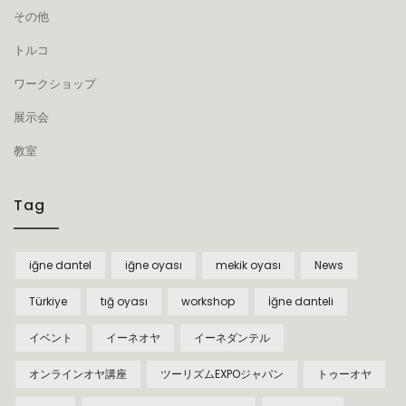
その他
トルコ
ワークショップ
展示会
教室
Tag
iğne dantel
iğne oyası
mekik oyası
News
Türkiye
tığ oyası
workshop
İğne danteli
イベント
イーネオヤ
イーネダンテル
オンラインオヤ講座
ツーリズムEXPOジャパン
トゥーオヤ