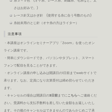
糸３～５色 (オヤ糸、レース糸、刺繍糸、毛糸など。太
さはお好みで。)
レース針又はかぎ針 (使用する糸に合う号数のもの)
糸始末用のとじ針（オヤ糸の方はライター）
注意事項
・本講座はオンラインセミナーアプリ「Zoom」を使ったオン
ライン講座です。
・簡単にダウンロードでき、パソコンやタブレット、スマート
フォンで配信を見ることができます。
・オンライン講座の申し込みは開講日の1日前までwebサイトで
承ります。なお、定員になり次第受付は締め切らせていただき
ます。
・キャンセルの場合は開講日の
3日前
までに
こちら
へご連絡くだ
さい。受講料から支払手数料を差し引いた金額をお返しいたし
ます。その後のキャンセルはできませんのであらかじめご了承