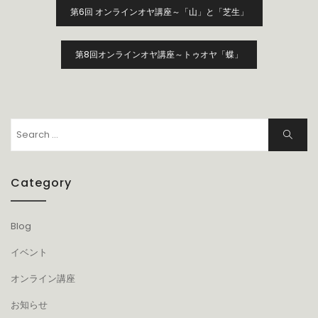
投
第6回 オンラインオヤ講座～「山」と「芝生」
稿
ナ
ビ
第8回オンラインオヤ講座～トゥオヤ「蝶」
ゲ
ー
シ
ョ
Search
Search
ン
for:
Category
Blog
イベント
オンライン講座
お知らせ