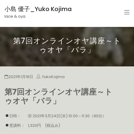
小島 優子_Yuko Kojima
lace & oya
第7回オンラインオヤ講座～ト
ゥオヤ「バラ」
2021年1月16日
YukoKojima
第7回オンラインオヤ講座～ト
ゥオヤ「バラ」
日時：
④ 2021年3月24日(水) 10:00～11:30（90分）
受講料：
1,320円 (税込み)