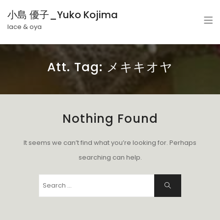
小島 優子_Yuko Kojima
lace & oya
Att. Tag:
メキキオヤ
Nothing Found
It seems we can’t find what you’re looking for. Perhaps
searching can help.
Search
Search
for: