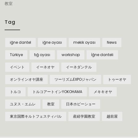
教室
Tag
iğne dantel
iğne oyası
mekik oyası
News
Türkiye
tığ oyası
workshop
İğne danteli
イベント
イーネオヤ
イーネダンテル
オンラインオヤ講座
ツーリズムEXPOジャパン
トゥーオヤ
トルコ
トルコアートインYOKOHAMA
メキキオヤ
ユヌス・エムレ
教室
日本ホビーショー
東京国際キルトフェスティバル
産経学園教室
越前屋