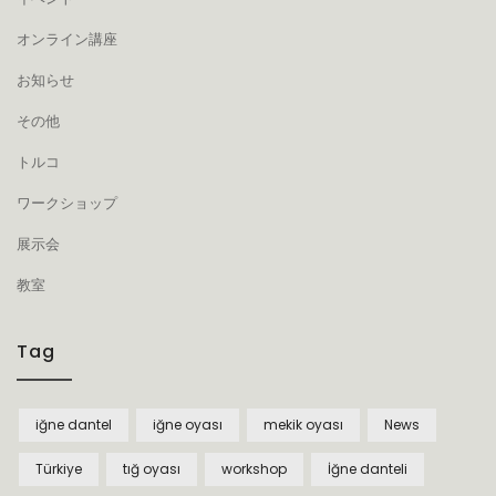
オンライン講座
お知らせ
その他
トルコ
ワークショップ
展示会
教室
Tag
iğne dantel
iğne oyası
mekik oyası
News
Türkiye
tığ oyası
workshop
İğne danteli