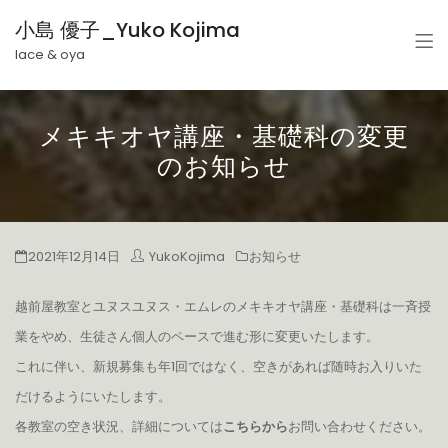
小島 優子_Yuko Kojima
lace & oya
メキキオヤ講座・基礎科の変更
のお知らせ
2021年12月14日
YukoKojima
お知らせ
越前屋教室とユヌスユヌス・エムレのメキキオヤ講座・基礎科は一斉授
業をやめ、生徒さん個人のペースで進む形に変更いたします。
これに伴い、新規募集も年1回ではなく、空きがあれば随時お入りいた
だけるようにいたします。
各教室の空き状況、詳細については
こちらから
お問い合わせください。