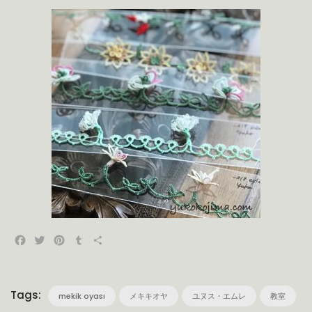
Facebook
Twitter
Pinterest
Tumblr
共
有
Tags:
mekik oyası
メキキオヤ
ユヌス・エムレ
教室