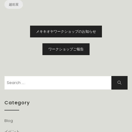
越前屋
投
メキキオヤワークショップのお知らせ
稿
ナ
ビ
ワークショップご報告
ゲ
ー
シ
ョ
Search
Search
ン
for:
Category
Blog
イベント