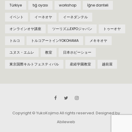
Türkiye
tığ oyası
workshop
İğne danteli
イベント
イーネオヤ
イーネダンテル
オンラインオヤ講座
ツーリズムEXPOジャパン
トゥーオヤ
トルコ
トルコアートインYOKOHAMA
メキキオヤ
ユヌス・エムレ
教室
日本ホビーショー
東京国際キルトフェスティバル
産経学園教室
越前屋
Copyright © YukoKojima All rights reserved.
Designed by
Abileweb