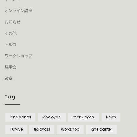
オンライン講座
お知らせ
その他
トルコ
ワークショップ
展示会
教室
Tag
iğne dantel
iğne oyası
mekik oyası
News
Türkiye
tığ oyası
workshop
İğne danteli