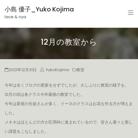
小島 優子_Yuko Kojima
lace & oya
12月の教室から
2021年12月31日
YukoKojima
教室
今年は全くブログの更新をせずでしたが、久しぶりに教室の様子を。
12月の頭は各クラス今年最後の教室でした。
今年は新規の生徒さんが多く、イーネのクラスはお花を作る方が増えま
した。
メキキはほとんどの方が応用科に進まれているので、皆さん着々と新し
い課題をこなしました。