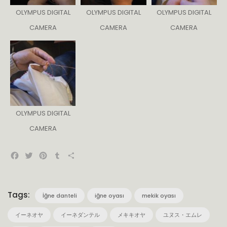
OLYMPUS DIGITAL
OLYMPUS DIGITAL
OLYMPUS DIGITAL
CAMERA
CAMERA
CAMERA
OLYMPUS DIGITAL
CAMERA
Facebook
Twitter
Pinterest
Tumblr
共
有
Tags:
İğne danteli
iğne oyası
mekik oyası
イーネオヤ
イーネダンテル
メキキオヤ
ユヌス・エムレ