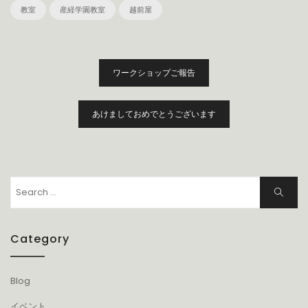
教室
産経学園教室
越前屋
投
ワークショップご報告
稿
ナ
ビ
あけましておめでとうございます
ゲ
ー
シ
ョ
Search
Search
ン
for:
Category
Blog
イベント