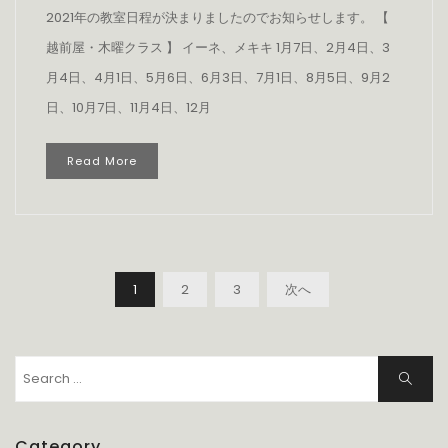
2021年の教室日程が決まりましたのでお知らせします。 【
越前屋・木曜クラス 】 イーネ、メキキ 1月7日、2月4日、3
月4日、4月1日、5月6日、6月3日、7月1日、8月5日、9月2
日、10月7日、11月4日、12月
Read More
投
1
2
3
次へ
稿
の
ペ
Search
ー
Search
for:
ジ
送
Category