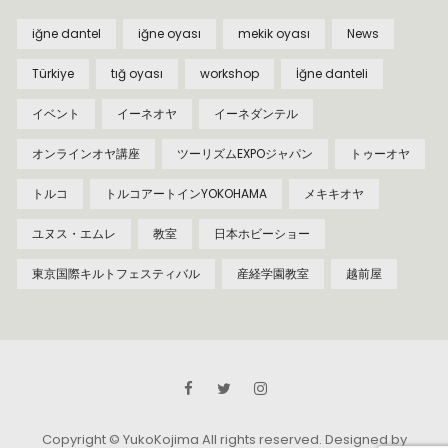
iğne dantel
iğne oyası
mekik oyası
News
Türkiye
tığ oyası
workshop
İğne danteli
イベント
イーネオヤ
イーネダンテル
オンラインオヤ講座
ツーリズムEXPOジャパン
トゥーオヤ
トルコ
トルコアートインYOKOHAMA
メキキオヤ
ユヌス・エムレ
教室
日本ホビーショー
東京国際キルトフェスティバル
産経学園教室
越前屋
Copyright © YukoKojima All rights reserved.
Designed by