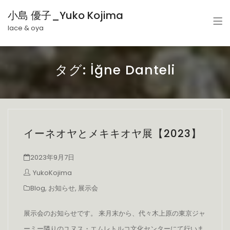
小島 優子_Yuko Kojima
lace & oya
タグ:
İğne Danteli
イーネオヤとメキキオヤ展【2023】
2023年9月7日
YukoKojima
Blog
,
お知らせ
,
展示会
展示会のお知らせです。 来月末から、代々木上原の東京ジャ
ーミー隣りのユヌス・エムレトルコ文化センターにて行いま