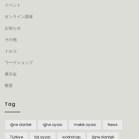
イベント
オンライン講座
お知らせ
その他
トルコ
ワークショップ
展示会
教室
Tag
iğne dantel
iğne oyası
mekik oyası
News
Türkiye
tığ oyası
workshop
İğne danteli