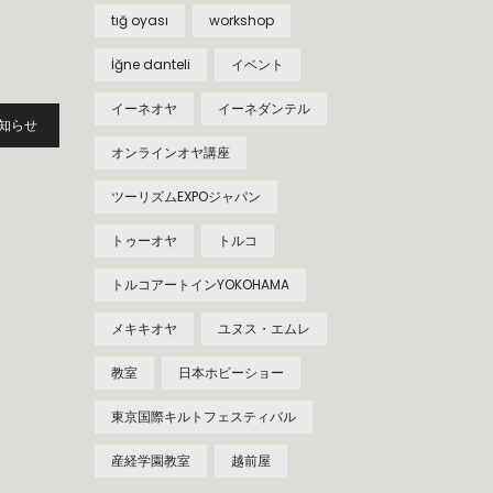
tığ oyası
workshop
İğne danteli
イベント
イーネオヤ
イーネダンテル
知らせ
オンラインオヤ講座
ツーリズムEXPOジャパン
トゥーオヤ
トルコ
トルコアートインYOKOHAMA
メキキオヤ
ユヌス・エムレ
教室
日本ホビーショー
東京国際キルトフェスティバル
産経学園教室
越前屋