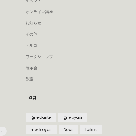
イベント
オンライン講座
お知らせ
その他
トルコ
ワークショップ
展示会
教室
Tag
iğne dantel
iğne oyası
mekik oyası
News
Türkiye
レ