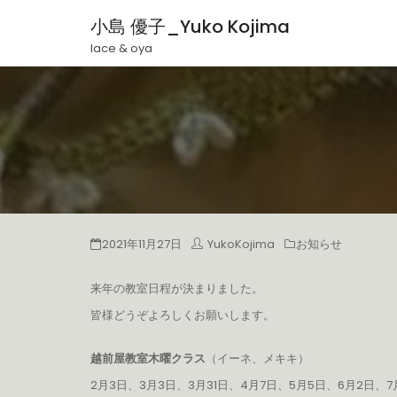
小島 優子_Yuko Kojima
lace & oya
2021年11月27日
YukoKojima
お知らせ
来年の教室日程が決まりました。
皆様どうぞよろしくお願いします。
越前屋教室木曜クラス
（イーネ、メキキ）
2月3日、3月3日、3月31日、4月7日、5月5日、6月2日、7月