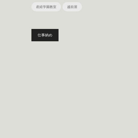
産経学園教室
越前屋
投
仕事納め
稿
ナ
ビ
ゲ
ー
シ
ョ
ン