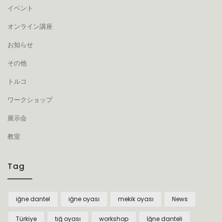
イベント
オンライン講座
お知らせ
その他
トルコ
ワークショップ
展示会
教室
Tag
iğne dantel
iğne oyası
mekik oyası
News
Türkiye
tığ oyası
workshop
İğne danteli