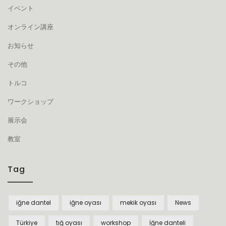
イベント
オンライン講座
お知らせ
その他
トルコ
ワークショップ
展示会
教室
Tag
iğne dantel
iğne oyası
mekik oyası
News
Türkiye
tığ oyası
workshop
İğne danteli