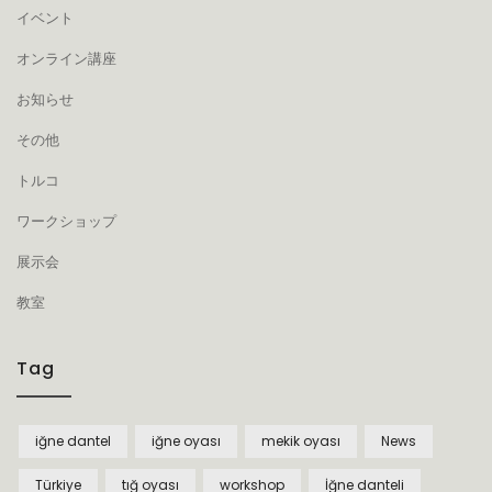
イベント
オンライン講座
お知らせ
その他
トルコ
ワークショップ
展示会
教室
Tag
iğne dantel
iğne oyası
mekik oyası
News
Türkiye
tığ oyası
workshop
İğne danteli