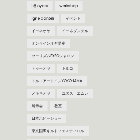
tığ oyası
workshop
İğne danteli
イベント
イーネオヤ
イーネダンテル
オンラインオヤ講座
ツーリズムEXPOジャパン
トゥーオヤ
トルコ
トルコアートインYOKOHAMA
メキキオヤ
ユヌス・エムレ
展示会
教室
日本ホビーショー
東京国際キルトフェスティバル