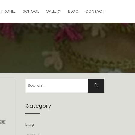
PROFILE
SCHOOL
GALLERY
BLOG
CONTACT
Search
Search
for:
Category
程度
Blog