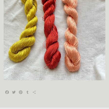
Facebook
Twitter
Pinterest
Tumblr
共
有