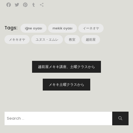
Facebook
Twitter
Pinterest
Tumblr
共
有
Tags:
iğne oyası
mekik oyası
イーネオヤ
メキキオヤ
ユヌス・エムレ
教室
越前屋
投
越前屋メキキ講座、土曜クラスから
稿
ナ
ビ
メキキ土曜クラスから
ゲ
ー
シ
ョ
Search
Search
ン
for: