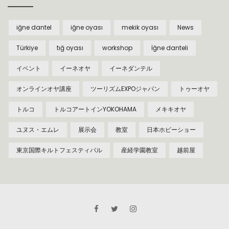
iğne dantel
iğne oyası
mekik oyası
News
Türkiye
tığ oyası
workshop
İğne danteli
イベント
イーネオヤ
イーネダンテル
オンラインオヤ講座
ツーリズムEXPOジャパン
トゥーオヤ
トルコ
トルコアートインYOKOHAMA
メキキオヤ
ユヌス・エムレ
展示会
教室
日本ホビーショー
東京国際キルトフェスティバル
産経学園教室
越前屋