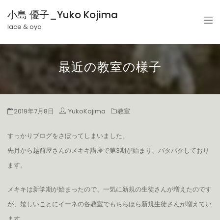
小島 優子_Yuko Kojima
lace & oya
最近の教室の様子
2019年7月8日
YukoKojima
教室
すっかりブログをさぼってしまいました。
先月から越前屋さんのメキキ講座で第3期が始まり、バタバタしており
ます。
メキキは新学期が始まったので、一気に新規の生徒さんが増えたのです
が、嬉しいことにイーネの各教室でもちらほら新規生徒さんが増えてい
ます。