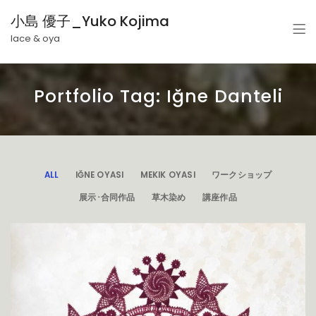
小島 優子_Yuko Kojima
lace & oya
Portfolio Tag: Iğne Danteli
ALL
IĞNE OYASI
MEKIK OYASI
ワークショップ
展示･合同作品
草木染め
講座作品