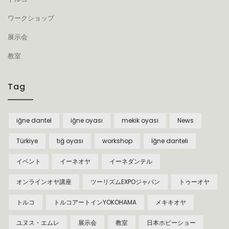
ワークショップ
展示会
教室
Tag
iğne dantel
iğne oyası
mekik oyası
News
Türkiye
tığ oyası
workshop
İğne danteli
イベント
イーネオヤ
イーネダンテル
オンラインオヤ講座
ツーリズムEXPOジャパン
トゥーオヤ
トルコ
トルコアートインYOKOHAMA
メキキオヤ
ユヌス・エムレ
展示会
教室
日本ホビーショー