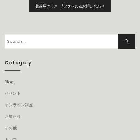
ビ
越前屋クラス /アクセス＆お問い合わせ
ゲ
ー
シ
ョ
Search
Search
ン
for:
Category
Blog
イベント
オンライン講座
お知らせ
その他
トルコ