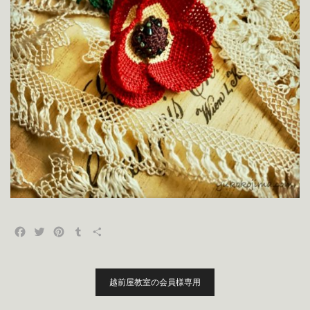
Facebook
Twitter
Pinterest
Tumblr
共
有
投
越前屋教室の会員様専用
稿
ナ